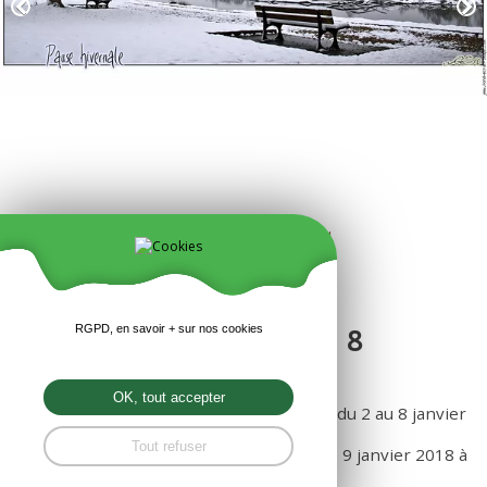
FERMETURE DU 2 AU 8
RGPD, en savoir + sur nos cookies
JANVIER 2018
OK, tout accepter
Votre magasin Les Prairies Bio sera fermé du 2 au 8 janvier
2018 pour congés.
Tout refuser
Nous aurons le plaisir de vous retrouver le 9 janvier 2018 à
9H30.