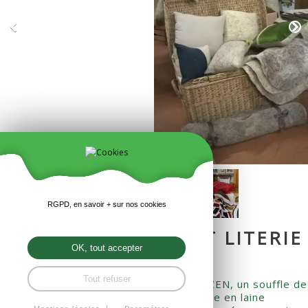
RGPD, en savoir + sur nos cookies
ATELIER DÉTENTE ET LITERIE
OK, tout accepter
EN LAINE
Tout refuser
Un grand merci à Annick, Eloïse de
TARA ZEN, un souffle de
bien-être
et Marion de
Gloan Glav - literie en laine