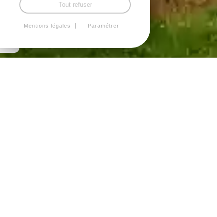
Tout refuser
Mentions légales
Paramétrer
Actus & Infos
Ca s'est passé aux Prairies Bio
C'est de saison
Mieux connaitres nos producteurs
Revue de presse