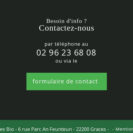
Besoin d'info ?
Contactez-nous
par téléphone au
02 96 23 68 08
ou via le
formulaire de contact
ies Bio - 6 rue Parc An Feunteun - 22200 Graces
-
-
Mention